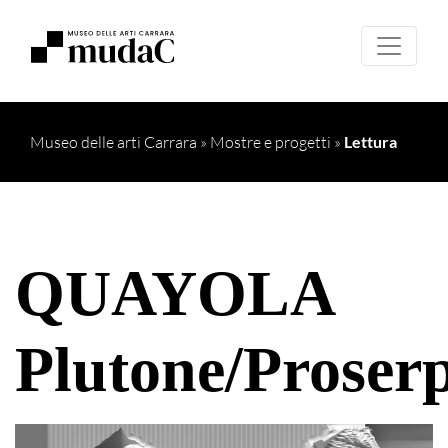
Museo delle arti Carrara
»
Mostre e progetti
»
Lettura
QUAYOLA
Plutone/Proser