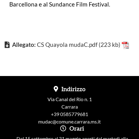
Barcellona e al Sundance Film Festival.
Allegato:
CS Quayola mudaC.pdf
(223 kb)
Indirizzo
Via Canal del Rio n. 1
Carrara
+39 0585779681
mudac@comune.carrara.ms.it
Orari
Dal 15 settembre al 31 maggio aperti dal martedì alla