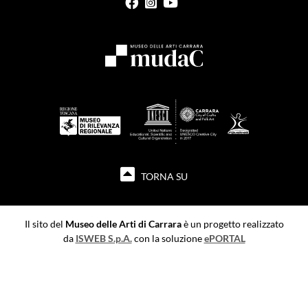
TORNA SU
Il sito del
Museo delle Arti di Carrara
è un progetto realizzato
da
ISWEB S.p.A.
con la soluzione
ePORTAL