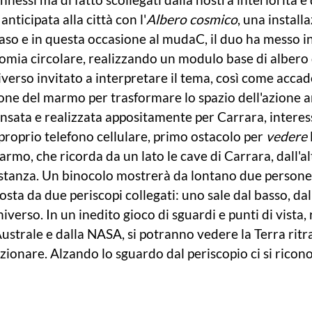
nticipata alla città con l'
Albero cosmico
, una install
 caso e in questa occasione al mudaC, il duo ha messo i
mia circolare, realizzando un modulo base di albero 
verso invitato a interpretare il tema, così come accade
one del marmo per trasformare lo spazio dell'azione ar
ensata e realizzata appositamente per Carrara, interes
roprio telefono cellulare, primo ostacolo per
vedere
armo, che ricorda da un lato le cave di Carrara, dall'a
distanza. Un binocolo mostrerà da lontano due persone
sta da due periscopi collegati: uno sale dal basso, dall
'universo. In un inedito gioco di sguardi e punti di vist
trale e dalla NASA, si potranno vedere la Terra ritrat
ionare. Alzando lo sguardo dal periscopio ci si riconosc