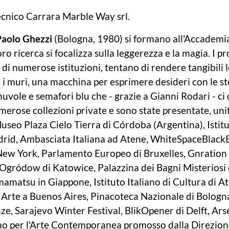
tecnico Carrara Marble Way srl.
Paolo Ghezzi
(Bologna, 1980) si formano all'Accademia 
loro ricerca si focalizza sulla leggerezza e la magia. I p
di numerose istituzioni, tentano di rendere tangibili l
 i muri, una macchina per esprimere desideri con le ste
, nuvole e semafori blu che - grazie a Gianni Rodari - ci 
umerose collezioni private e sono state presentate, un
: Museo Plaza Cielo Tierra di Córdoba (Argentina), Istit
 Madrid, Ambasciata Italiana ad Atene, WhiteSpaceBlack
New York, Parlamento Europeo di Bruxelles, Gnration 
Ogródow di Katowice, Palazzina dei Bagni Misteriosi
amatsu in Giappone, Istituto Italiano di Cultura di 
l Arte a Buenos Aires, Pinacoteca Nazionale di Bologn
e, Sarajevo Winter Festival, BlikOpener di Delft, Ars
no per l'Arte Contemporanea promosso dalla Direzion